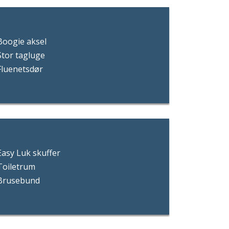
Boogie aksel
Stor tagluge
Fluenetsdør
Easy Luk skuffer
Toiletrum
Brusebund