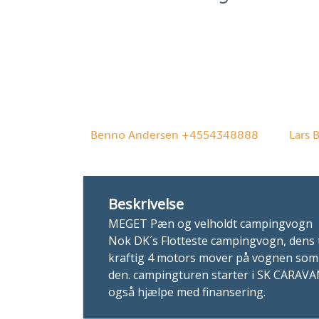
Benno Andersen +4554348888
Lars 
Beskrivelse
MEGET Pæn og velholdt campingvogn
Nok DK´s Flotteste campingvogn, dens t
kraftig 4 motors mover på vognen som e
den. campingturen starter i SK CARAVAN
også hjælpe med finansering.