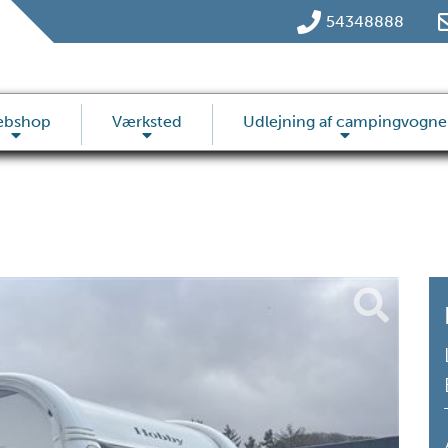
54348888
ebshop
Værksted
Udlejning af campingvogne