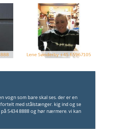
8888
Lene Sønderby +45 65967105
en vogn som bare skal ses. der er en
ortelt med stålstænger. kig ind og se
ng på 5434 8888 og hør nærmere. vi kan