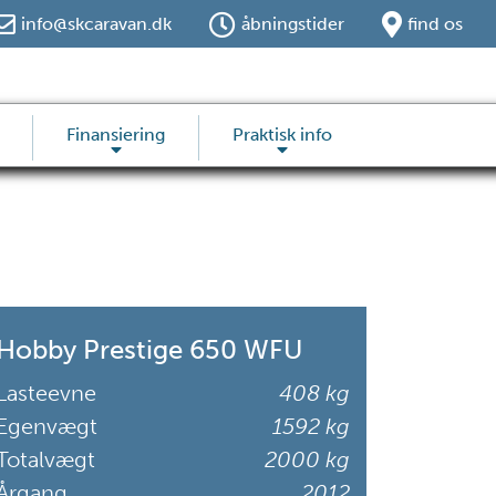
info@skcaravan.dk
åbningstider
find os
Finansiering
Praktisk info
Hobby Prestige 650 WFU
Lasteevne
408 kg
Egenvægt
1592 kg
Totalvægt
2000 kg
Årgang
2012