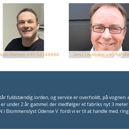
Blom Nielsen +45 54348888
Jens Løvstrøm +45 5434
år fuldstændig iorden, og service er overholdt, på vognen. 
r under 2 år gammel. der medfølger et fabriks nyt 3 meter f
 i Blommenslyst Odense V. fordi vi er til at handle med. ri