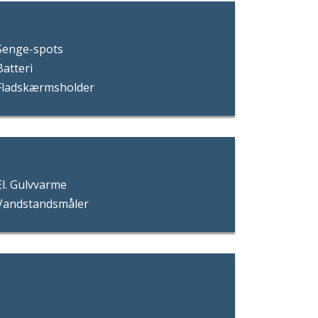
Senge-spots
Batteri
Fladskærmsholder
El. Gulvvarme
Vandstandsmåler